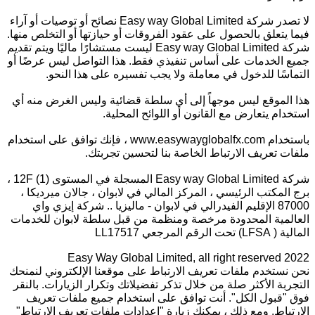
لا تصدر شركة Easy way Global Limited نصائح أو توصيات أو آراء
فيما يتعلق بالحصول على عقود الفروقات أو حيازتها أو التخلص منها.
شركة Easy way Global Limited ليست مستشارًا ماليًا ويتم تقديم
جميع الخدمات على أساس تنفيذي فقط. هذا التواصل ليس عرضًا أو
التماسًا للدخول في معاملة ولا يجب تفسيره على هذا النحو.
هذا الموقع ليس موجهاً إلى أي سلطة قضائية وليس الغرض منه أي
استخدام يتعارض مع القانون أو اللوائح المحلية.
باستخدام www.easywayglobalfx.com ، فإنك توافق على استخدام
ملفات تعريف الارتباط الخاصة بنا لتحسين تجربتك.
شركة Easy way Global Limited المسجلة في المستوى 12F (1) ،
برج المكتب الرئيسي ، المركز المالي في لابوان ، جالان ميرديكا ،
87000 الإقليم الفيدرالي في لابوان - ماليزيا .. شركة إيزي واي
العالمية المحدودة مرخصة ومنظمة من قبل سلطة لابوان للخدمات
المالية ( LFSA) تحت الرقم المرجعي LL17517
Easy Way Global Limited, all right reserved 2022
نحن نستخدم ملفات تعريف الارتباط على موقعنا الإلكتروني لنمنحك
التجربة الأكثر صلة من خلال تذكر تفضيلاتك وتكرار الزيارات. بالنقر
فوق "قبول الكل". أنت توافق على استخدام جميع ملفات تعريف
الارتباط. ومع ذلك ، يمكنك زيارة "إعدادات ملفات تعريف الارتباط"