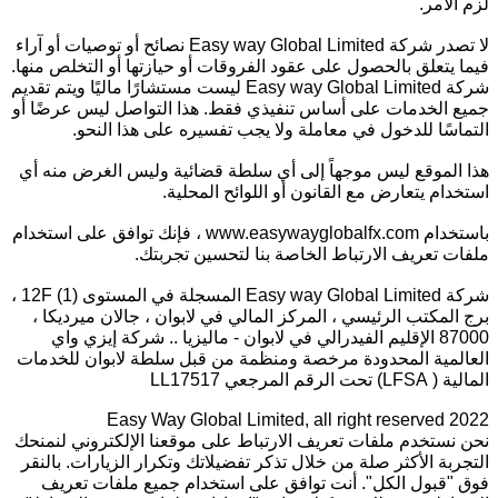
لزم الأمر.
لا تصدر شركة Easy way Global Limited نصائح أو توصيات أو آراء
فيما يتعلق بالحصول على عقود الفروقات أو حيازتها أو التخلص منها.
شركة Easy way Global Limited ليست مستشارًا ماليًا ويتم تقديم
جميع الخدمات على أساس تنفيذي فقط. هذا التواصل ليس عرضًا أو
التماسًا للدخول في معاملة ولا يجب تفسيره على هذا النحو.
هذا الموقع ليس موجهاً إلى أي سلطة قضائية وليس الغرض منه أي
استخدام يتعارض مع القانون أو اللوائح المحلية.
باستخدام www.easywayglobalfx.com ، فإنك توافق على استخدام
ملفات تعريف الارتباط الخاصة بنا لتحسين تجربتك.
شركة Easy way Global Limited المسجلة في المستوى 12F (1) ،
برج المكتب الرئيسي ، المركز المالي في لابوان ، جالان ميرديكا ،
87000 الإقليم الفيدرالي في لابوان - ماليزيا .. شركة إيزي واي
العالمية المحدودة مرخصة ومنظمة من قبل سلطة لابوان للخدمات
المالية ( LFSA) تحت الرقم المرجعي LL17517
Easy Way Global Limited, all right reserved 2022
نحن نستخدم ملفات تعريف الارتباط على موقعنا الإلكتروني لنمنحك
التجربة الأكثر صلة من خلال تذكر تفضيلاتك وتكرار الزيارات. بالنقر
فوق "قبول الكل". أنت توافق على استخدام جميع ملفات تعريف