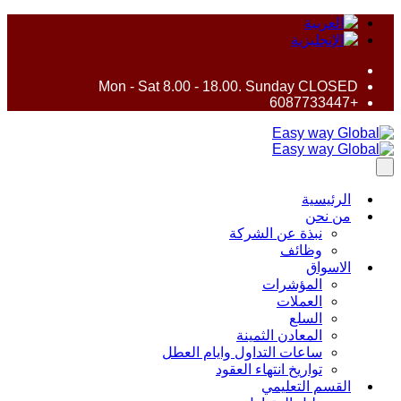
Mon - Sat 8.00 - 18.00. Sunday CLOSED
+6087733447
الرئيسية
من نحن
نبذة عن الشركة
وظائف
الاسواق
المؤشرات
العملات
السلع
المعادن الثمينة
ساعات التداول وايام العطل
تواريخ انتهاء العقود
القسم التعليمي