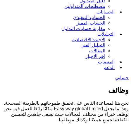
دليل المتداول
مصطلحات المتداولين
الحسابات
الحساب التنفيذي
الحساب المميز
مقارنة حسابات التداول
التحليلات
الاجندة الاقتصادية
التحليل الفني
المقالات
اخر الاخبار
المنصات
الدعم
حسابي
وظائف
نحن هنا لمساعدة الناس على تحقيق طموحاتهم بالطريقة الصحيحة.
وهذا ما يجعل Easy way global limited مكانًا رائعًا للعمل فيه. نحن
نوظف خبراء من مختلف المجالات حيث نسعى جاهدين لتحسين
الكفاءة لجميع عملائنا وكذلك موظفينا.