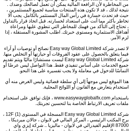
من المخاطرة لأن الرافعة المالية يمكن أن تعمل لصالحك وضدك .
نتيجة لذلك ، قد لا تكون هذه المنتجات مناسبة لجميع المستثمرين ،
حيث قد تحدث خسارة في رأس المال المستثمر بالكامل. يجب ألا
تخاطر بأكثر مما أنت على استعداد لخسارته. قبل اتخاذ قرار بالتداول
، تحتاج إلى التأكد من فهمك للمخاطر التي تنطوي عليها ومراعاة
أهدافك الاستثمارية ومستوى خبرتك. اطلب المشورة المستقلة ، إذا
لزم الأمر.
لا تصدر شركة Easy way Global Limited نصائح أو توصيات أو آراء
فيما يتعلق بالحصول على عقود الفروقات أو حيازتها أو التخلص منها.
شركة Easy way Global Limited ليست مستشارًا ماليًا ويتم تقديم
جميع الخدمات على أساس تنفيذي فقط. هذا التواصل ليس عرضًا أو
التماسًا للدخول في معاملة ولا يجب تفسيره على هذا النحو.
هذا الموقع ليس موجهاً إلى أي سلطة قضائية وليس الغرض منه أي
استخدام يتعارض مع القانون أو اللوائح المحلية.
باستخدام www.easywayglobalfx.com ، فإنك توافق على استخدام
ملفات تعريف الارتباط الخاصة بنا لتحسين تجربتك.
شركة Easy way Global Limited المسجلة في المستوى 12F (1) ،
برج المكتب الرئيسي ، المركز المالي في لابوان ، جالان ميرديكا ،
87000 الإقليم الفيدرالي في لابوان - ماليزيا .. شركة إيزي واي
العالمية المحدودة مرخصة ومنظمة من قبل سلطة لابوان للخدمات