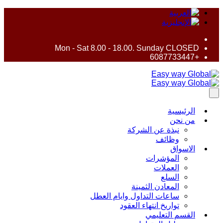
Mon - Sat 8.00 - 18.00. Sunday CLOSED
+6087733447
الرئيسية
من نحن
نبذة عن الشركة
وظائف
الاسواق
المؤشرات
العملات
السلع
المعادن الثمينة
ساعات التداول وايام العطل
تواريخ انتهاء العقود
القسم التعليمي