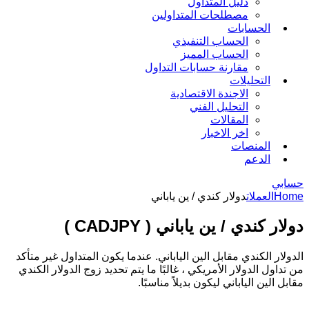
دليل المتداول
مصطلحات المتداولين
الحسابات
الحساب التنفيذي
الحساب المميز
مقارنة حسابات التداول
التحليلات
الاجندة الاقتصادية
التحليل الفني
المقالات
اخر الاخبار
المنصات
الدعم
حسابي
Home
العملات
دولار كندي / ين ياباني
دولار كندي / ين ياباني ( CADJPY )
الدولار الكندي مقابل الين الياباني. عندما يكون المتداول غير متأكد
من تداول الدولار الأمريكي ، غالبًا ما يتم تحديد زوج الدولار الكندي
مقابل الين الياباني ليكون بديلاً مناسبًا.