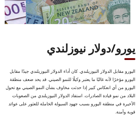
يورو/دولار نيوزلندي
اليورو مقابل الدولار النيوزيلندي. كان أداء الدولار النيوزيلندي جيدًا مقابل
اليورو مؤخرًا لأنه غالبًا ما يعتبر وكيلًا للنمو الصيني. قد يحد ضعف منطقة
اليورو من أي انعكاس كبير إذا حدثت مخاوف بشأن النمو الصيني مع تحول
البلاد من نمو قيادة الصادرات. استفاد الدولار النيوزيلندي من الصعوبات
الأخيرة في منطقة اليورو بسبب جهود السيولة الخاملة للعثور على عوائد
قوية وآمنة.