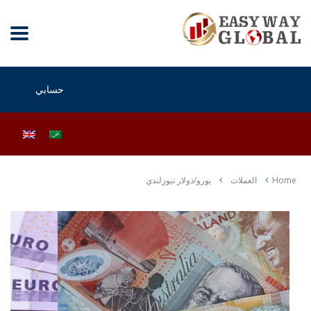
حسابي
Home
العملات
يورو/دولار نيوزلندي