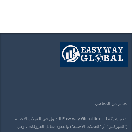
تحذير من المخاطر:
تقدم شركة Easy way Global limited التداول في العملات الأجنبية
("الفوركس" أو "العملات الأجنبية") والعقود مقابل الفروقات ، وهي