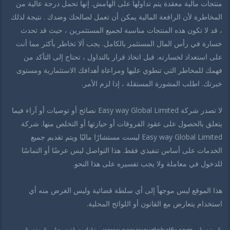
منتجات مالية معقدة يتم تداولها على الهامش. إنها تحمل درجة عالية من
المخاطرة لأن الرافعة المالية يمكن أن تعمل لصالحك وضدك . نتيجة لذلك
، قد لا تكون هذه المنتجات مناسبة لجميع المستثمرين ، حيث قد تحدث
خسارة في رأس المال المستثمر بالكامل. يجب ألا تخاطر بأكثر مما أنت
على استعداد لخسارته. قبل اتخاذ قرار بالتداول ، تحتاج إلى التأكد من
فهمك للمخاطر التي تنطوي عليها ومراعاة أهدافك الاستثمارية ومستوى
خبرتك. اطلب المشورة المستقلة ، إذا لزم الأمر.
لا تصدر شركة Easy way Global Limited نصائح أو توصيات أو آراء فيما
يتعلق بالحصول على عقود الفروقات أو حيازتها أو التخلص منها. شركة
Easy way Global Limited ليست مستشارًا ماليًا ويتم تقديم جميع
الخدمات على أساس تنفيذي فقط. هذا التواصل ليس عرضًا أو التماسًا
للدخول في معاملة ولا يجب تفسيره على هذا النحو.
هذا الموقع ليس موجهاً إلى أي سلطة قضائية وليس الغرض منه أي
استخدام يتعارض مع القانون أو اللوائح المحلية.